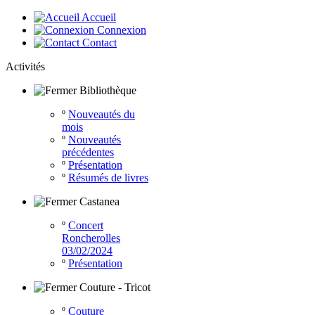
Accueil
Connexion
Contact
Activités
Bibliothèque
º
Nouveautés du
mois
º
Nouveautés
précédentes
º
Présentation
º
Résumés de livres
Castanea
º
Concert
Roncherolles
03/02/2024
º
Présentation
Couture - Tricot
º
Couture