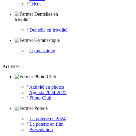
º
Tricot
Dentelles en
frivolité
º
Dentelle en frivolité
Gymnastique
º
Gymnastique
Activités
Photo Club
º
Activité en photos
º
Agenda 2024-2025
º
Photo Club
Poterie
º
La poterie en 2024
º
La poterie en film
º
Présentation