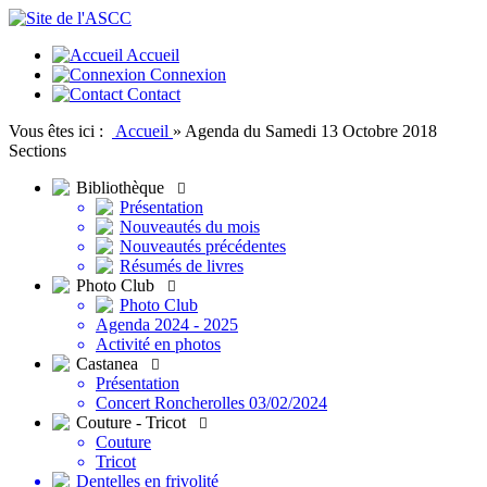
Accueil
Connexion
Contact
Vous êtes ici :
Accueil
»
Agenda du Samedi 13 Octobre 2018
Sections
Bibliothèque

Présentation
Nouveautés du mois
Nouveautés précédentes
Résumés de livres
Photo Club

Photo Club
Agenda 2024 - 2025
Activité en photos
Castanea

Présentation
Concert Roncherolles 03/02/2024
Couture - Tricot

Couture
Tricot
Dentelles en frivolité